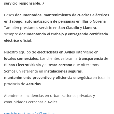
servicio responsable
. ⚡
Casos
documentados
:
mantenimiento de cuadros eléctricos
en
Sabugo
;
automatización de persianas
en
Illas
o
Noreña
.
También prestamos servicio en
San Claudio
y
Llanera
,
siempre
documentando el trabajo y entregando certificado
eléctrico oficial
.
Nuestro equipo de
electricistas en Avilés
interviene en
locales comerciales
. Los clientes valoran la
transparencia
de
Bilbao ElectroBizkaia
y el
trato cercano
que ofrecemos.
Somos un referente en
instalaciones seguras,
mantenimiento preventivo y eficiencia energética
en toda la
provincia de
Asturias
.
Atendemos incidencias en urbanizaciones privadas y
comunidades cercanas a Avilés:
servicio nocturno 24/7 en Illas