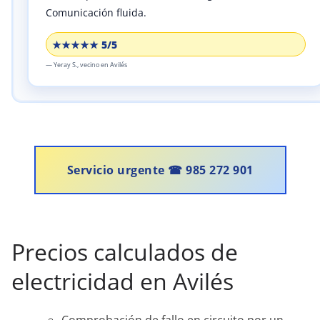
Comunicación fluida.
★★★★★ 5/5
—
Yeray S.,
vecino
en Avilés
Servicio urgente ☎ 985 272 901
Precios calculados de
electricidad en Avilés