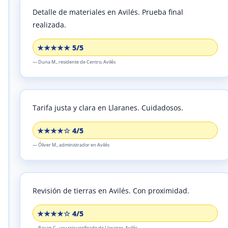
Detalle de materiales en Avilés.
Prueba final
realizada.
★★★★★ 5/5
—
Duna M.,
residente
de Centro, Avilés
Tarifa justa y clara en Llaranes.
Cuidadosos.
★★★★☆ 4/5
—
Óliver M.,
administrador
en Avilés
Revisión de tierras en Avilés.
Con proximidad.
★★★★☆ 4/5
—
Rayan C.,
usuario verificado
de Llaranes, Avilés