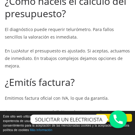
¿Cómo hacéis el cálculo del
presupuesto?
El diagnóstico puede requerir telurómetro. Para fallos
sencillos la valoración es inmediata.
En LuzAstur el presupuesto es ajustado. Si aceptas, actuamos
de inmediato. En trabajos complejos dejamos opciones de
mejora.
¿Emitís factura?
Emitimos factura oficial con IVA, lo que da garantía.
Aceptamos pago con móvil. Nos adaptamos a clientes
Este sitio web utiliza cookies para que usted tenga la mejor
Vale
SOLICITAR UN ELECTRICISTA
profesionales, ofreciendo seguridad.
experiencia de usuario. Si continúa navegando está dando su
consentimiento para la aceptación de las mencionadas cookies y la aceptación de nuestra
política de cookies
Más información