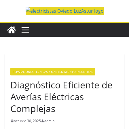
Saltar
al
contenido
REPARACIONES TÉCNICAS Y MANTENIMIENTO INDUSTRIAL
Diagnóstico Eficiente de
Averías Eléctricas
Complejas
octubre 30, 2025
admin