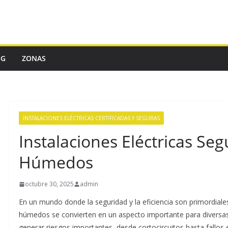
OG
ZONAS
INSTALACIONES ELÉCTRICAS CERTIFICADAS Y SEGURAS
Instalaciones Eléctricas Se
Húmedos
octubre 30, 2025
admin
En un mundo donde la seguridad y la eficiencia son primordiales,
húmedos se convierten en un aspecto importante para diversas
generar riesgos importantes, desde cortocircuitos hasta fallos 