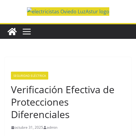
Saltar
al
contenido
SEGURIDAD ELÉCTRICA
Verificación Efectiva de
Protecciones
Diferenciales
octubre 31, 2025
admin