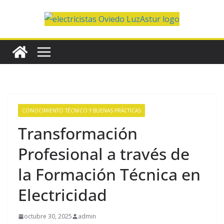
Saltar
al
contenido
CONOCIMIENTO TÉCNICO Y BUENAS PRÁCTICAS
Transformación
Profesional a través de
la Formación Técnica en
Electricidad
octubre 30, 2025
admin