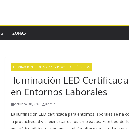
OG
ZONAS
ILUMINACIÓN PROFESIONAL Y PROYECTOS TÉCNICOS
Iluminación LED Certificada:
en Entornos Laborales
octubre 30, 2025
admin
La iluminación LED certificada para entornos laborales se ha c
la productividad y el bienestar de los empleados. Este tipo de
energético eficiente, sino que también ofrece una calidad lumíni